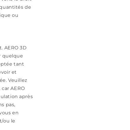
 quantités de
hique ou
at. AERO 3D
r quelque
eptée tant
voir et
e. Veuillez
, car AERO
ulation après
s pas,
vous en
t/ou le