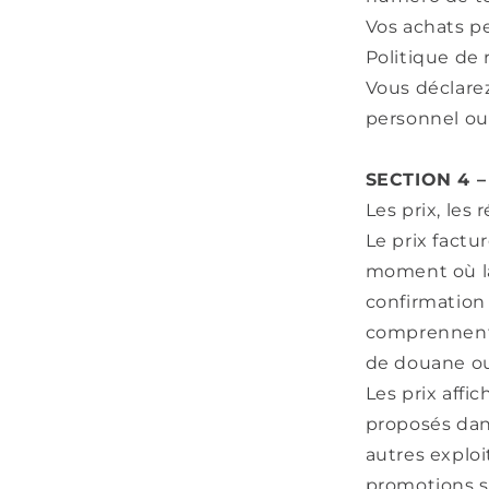
Vos achats p
Politique d
Vous déclarez
personnel ou
SECTION 4 
Les prix, les
Le prix factu
moment où la
confirmation 
comprennent p
de douane ou
Les prix affi
proposés dan
autres exploi
promotions su