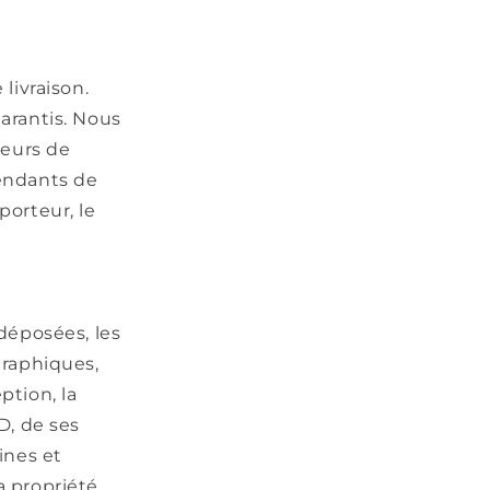
livraison.
garantis. Nous
teurs de
endants de
porteur, le
 déposées, les
graphiques,
ption, la
D, de ses
ines et
la propriété