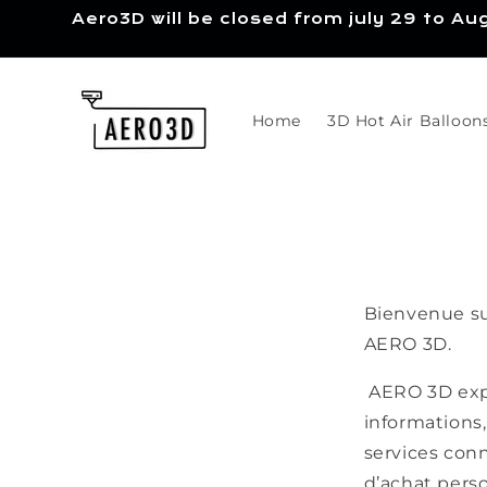
Skip to
Aero3D will be closed from july 29 to Au
content
Home
3D Hot Air Balloon
Bienvenue sur
AERO 3D.
AERO 3D expl
informations, 
services conn
d’achat perso