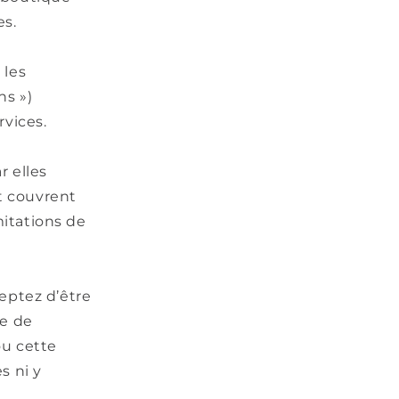
es.
o
n
 les
ns »)
rvices.
r elles
t couvrent
mitations de
ceptez d’être
ue de
ou cette
s ni y