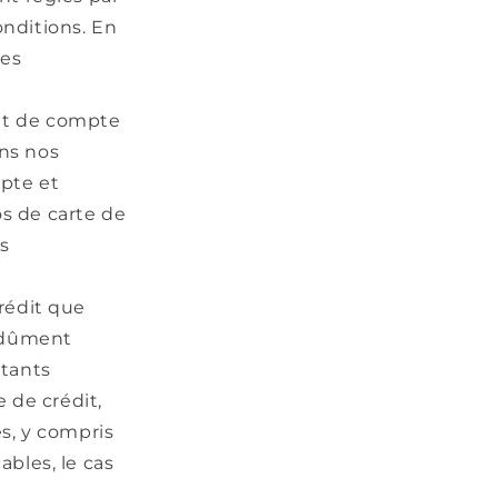
onditions. En
tes
 et de compte
ans nos
pte et
os de carte de
os
crédit que
s dûment
ntants
 de crédit,
és, y compris
ables, le cas