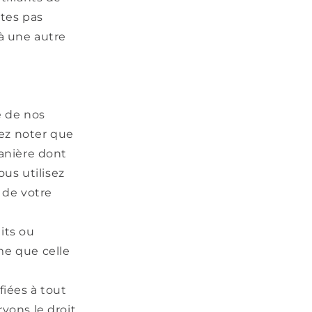
êtes pas
 à une autre
e de nos
lez noter que
manière dont
ous utilisez
 de votre
its ou
me que celle
fiées à tout
vons le droit