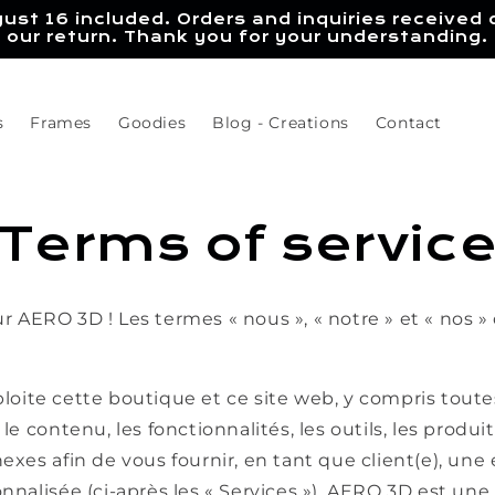
gust 16 included. Orders and inquiries received 
our return. Thank you for your understanding.
s
Frames
Goodies
Blog - Creations
Contact
Terms of servic
 AERO 3D ! Les termes « nous », « notre » et « nos 
oite cette boutique et ce site web, y compris toute
le contenu, les fonctionnalités, les outils, les produit
exes afin de vous fournir, en tant que client(e), une
nnalisée (ci-après les « Services »). AERO 3D est un