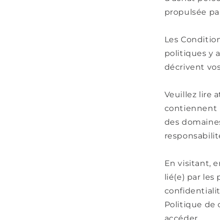
propulsée par
Les Condition
politiques y 
décrivent vos
Veuillez lire
contiennent 
des domaines 
responsabilit
En visitant, 
lié(e) par le
confidentiali
Politique de 
accéder.