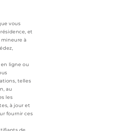
 que vous
 résidence, et
 mineure à
sédez,
 en ligne ou
ous
tions, telles
on, au
es les
es, à jour et
ur fournir ces
tifiants de