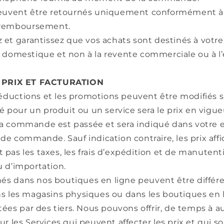
euvent être retournés uniquement conformément à
e remboursement.
 et garantissez que vos achats sont destinés à votr
 domestique et non à la revente commerciale ou à l’
– PRIX ET FACTURATION
 réductions et les promotions peuvent être modifiés s
ré pour un produit ou un service sera le prix en vigue
 commande est passée et sera indiqué dans votre e
de commande. Sauf indication contraire, les prix aff
as les taxes, les frais d’expédition et de manutentio
 d’importation.
chés dans nos boutiques en ligne peuvent être différe
s les magasins physiques ou dans les boutiques en 
tées par des tiers. Nous pouvons offrir, de temps à a
r les Services qui peuvent affecter les prix et qui so