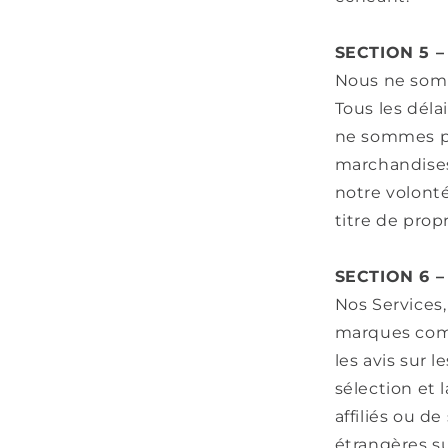
SECTION 5 –
Nous ne somm
Tous les déla
ne sommes pa
marchandises
notre volonté
titre de prop
SECTION 6 
Nos Services,
marques comme
les avis sur l
sélection et 
affiliés ou d
étrangères sur