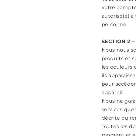
votre compte 
autorisé(e) à
personne.
SECTION 2 
Nous nous so
produits et s
les couleurs 
ils apparaiss
pour accéder 
appareil.
Nous ne garan
services que
décrite ou r
Toutes les de
moment et san