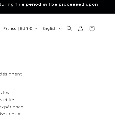
during this period will be processed upon
Log
C
L
Cart
France | EUR €
English
in
o
a
u
n
n
g
e
t
u
r
a
y
g
» désignent
/
e
r
s les
e
s et les
g
 expérience
i
e boutique