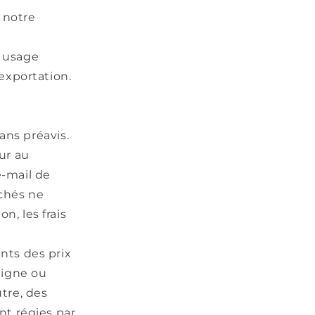
 notre
e usage
exportation.
ans préavis.
ur au
-mail de
ichés ne
n, les frais
nts des prix
ligne ou
utre, des
nt régies par