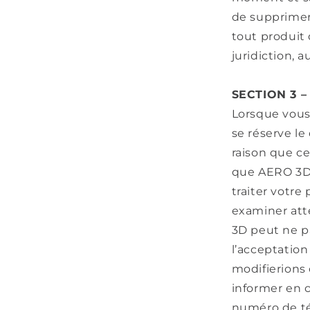
de supprimer
tout produit
juridiction, a
SECTION 3 
Lorsque vous
se réserve l
raison que ce
que AERO 3D 
traiter votr
examiner att
3D peut ne p
l’acceptatio
modifierions
informer en c
numéro de t